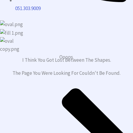
051.303.9009
Ooops.
I Think You Got Lost Between The Shapes.
The Page You Were Looking For Couldn't Be Found.