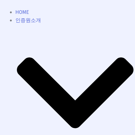
콘
텐
HOME
츠
인증원소개
로
건
너
뛰
기